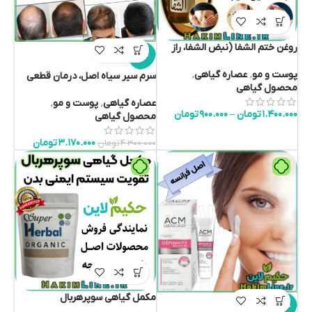
روغن ختم‌ الشفا (نبض الشفا، راز
حراج
الشفا)- درمان قطعی سردی و بلغم –
ضمانت اصالت کالا
پوست و مو
,
عصاره گیاهی
,
سرم سیر سیاه اصل، درمان قطعی
محصول گیاهی
ریزش مو (نمایندگی رسمی فروش)
عصاره گیاهی
,
پوست و مو
,
۱.۴۰۰.۰۰۰
تومان
–
۹۰۰.۰۰۰
تومان
محصول گیاهی
۳.۱۷۰.۰۰۰
تومان
۴.۳۰۰.۰۰۰
تومان
مکمل گیاهی سوپرهربال
حراج
SuperHerbal – معجزه ای از طب