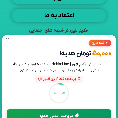
اعتماد به ما
حکیم لاین در شبکه های اجتمایی
×
🔥 فقط امروز
50,000
تومان هدیه!
مجوز های فعالیت
با عضویت در
حکیم لاین | HakimLine - مرکز مشاوره و درمان طب
سنتی
، اعتبار رایگان بگیر و اولین خریدت رو ارزون‌تر کن.
⏰ این هدیه فقط 3 روز اعتبار دارد
00
:
55
🎁 دریافت اعتبار هدیه