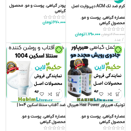
سنتی ژاپن (Kanpō igaku)
پودر گیاهی
,
پوست و مو
,
محصول
کرم ضد لک ACM دپی‌وایت اصل
گیاهی
فرانسه (تیوب فلزی) | خرید
اورجینال از حکیم لاین
عصاره گیاهی
,
پوست و مو
,
۶۷۰.۰۰۰
تومان
محصول گیاهی
۱.۷۹۰.۰۰۰
تومان
۲.۲۰۰.۰۰۰
تومان
عدد
تونیک هیرپاور Hair Power هیربال
ضد آفتاب سنتلا اسکین 1004 |
ضدریزش و رویش مجدد مو گیاهی
محافظت قوی + شفافیت طبیعی
(نمایندگی فروش حکیم لاین)
پوست (ضمانت اصالت کالا)
عصاره گیاهی
,
پوست و مو
,
عصاره گیاهی
,
پوست و مو
,
محصول گیاهی
محصول گیاهی