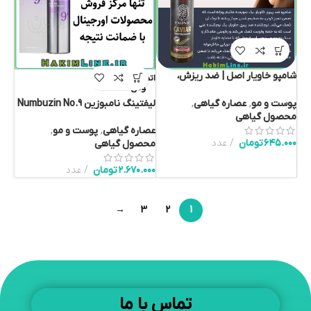
شامپو خاویار اصل | ضد ریزش،
اتمام موج
ودی
تقویت‌کننده و درخشان‌کننده مو |
نمایندگی رسمی حکیم لاین
لیفتینگ نامبوزین Numbuzin No.9
پوست و مو
,
عصاره گیاهی
,
NAD Bio Lifting-sil – (ضمانت
محصول گیاهی
اصالت کالا)
عصاره گیاهی
,
پوست و مو
,
۶۴۵.۰۰۰
تومان
عدد
محصول گیاهی
۲.۶۷۰.۰۰۰
تومان
عدد
→
3
2
1
تماس با ما