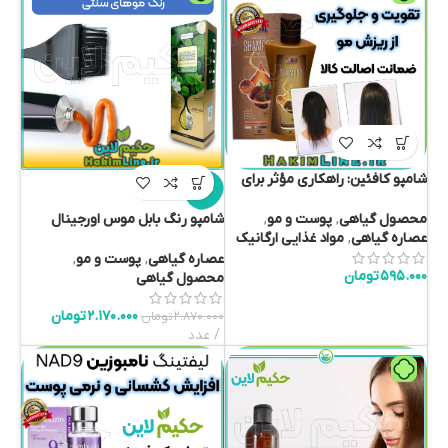
شامپو کافئین: راهکاری مؤثر برای
حراج
تقویت و جلوگیری از ریزش مو
(نمایندگی اصلی فروش)
محصول گیاهی
,
پوست و مو
,
شامپو رنگ بابل موس اورجینال
عصاره گیاهی
,
مواد غذایی ارگانیک
BUBBLE MOUSSE – جادوی رفع
سفیدی مو (نمایندگی حکیم لاین)
عصاره گیاهی
,
پوست و مو
,
۵۹۵.۰۰۰
تومان
محصول گیاهی
۲.۱۷۰.۰۰۰
تومان
۲.۸۷۰.۰۰۰
تومان
عدد